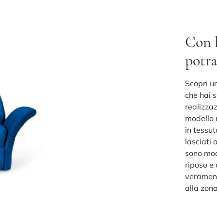
Con l
potra
Scopri un
che hai 
realizzaz
modello n
in tessut
lasciati 
sono mod
riposo e 
verament
alla zon