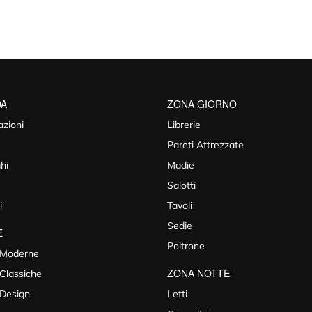
DA
ZONA GIORNO
azioni
Librerie
Pareti Attrezzate
hi
Madie
Salotti
i
Tavoli
Sedie
E
Poltrone
 Moderne
ZONA NOTTE
Classiche
 Design
Letti