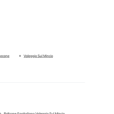
ecane
Valeggio Sul Mincio
Poltrone Egoitaliano Valeggio Sul Mincio