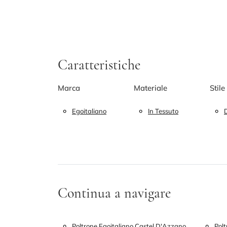
Caratteristiche
Marca
Materiale
Stile
Egoitaliano
In Tessuto
Continua a navigare
Poltrone Egoitaliano Castel D'Azzano
Polt