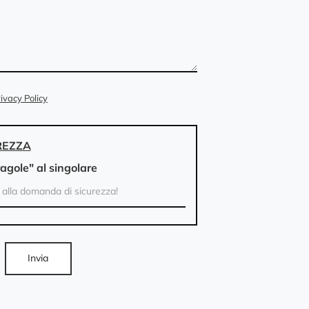
ivacy Policy
REZZA
ragole" al singolare
Invia