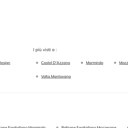
I più visti a :
Design
Castel D'Azzano
Marmirolo
Mozz
Volta Mantovana
rone Egoitaliano Marmirolo
Poltrone Egoitaliano Mozzecane