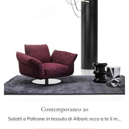
Contemporaneo 20
Salotti e Poltrone in tessuto di Albani: ecco a te il modello Contemporaneo 20 in tessuto per arricchire i tuoi spazi.