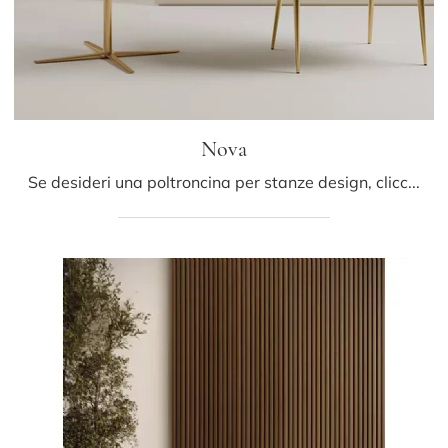
Nova
Se desideri una poltroncina per stanze design, clicca e leggi di più sul modello Nova in tessuto della marca Bontempi.