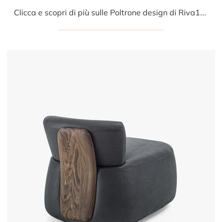
Clicca e scopri di più sulle Poltrone design di Riva1920! Molteplici modelli in pelle, come Totemica, ti aspettano.