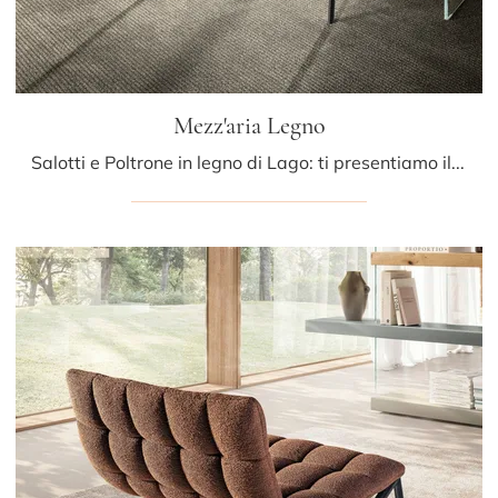
Mezz'aria Legno
Salotti e Poltrone in legno di Lago: ti presentiamo il modello Mezz'aria Legno in legno per arricchire i tuoi spazi.