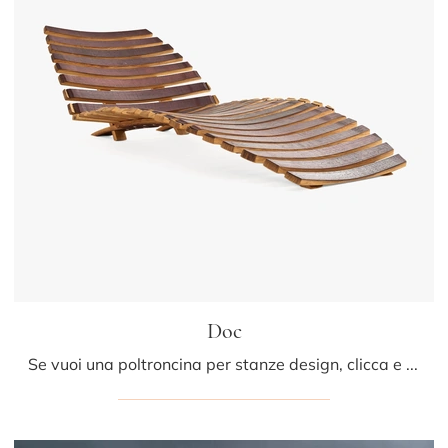
Doc
Se vuoi una poltroncina per stanze design, clicca e leggi di più sul modello Doc in legno della firma Riva1920.