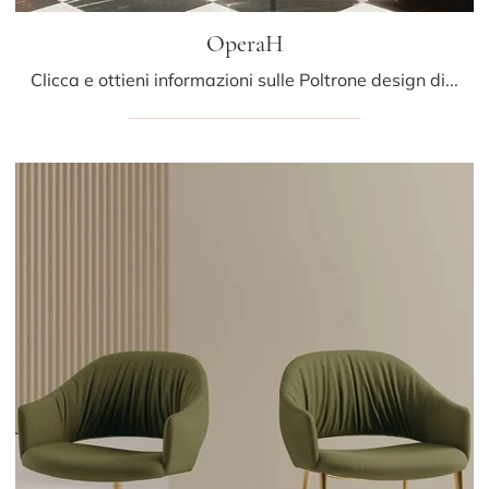
OperaH
Clicca e ottieni informazioni sulle Poltrone design di Albani! Molteplici modelli in pelle, come OperaH, ti aspettano.