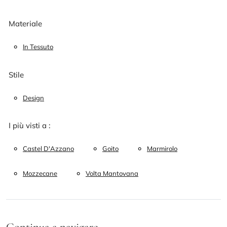
Materiale
In Tessuto
Stile
Design
I più visti a :
Castel D'Azzano
Goito
Marmirolo
Mozzecane
Volta Mantovana
Continua a navigare