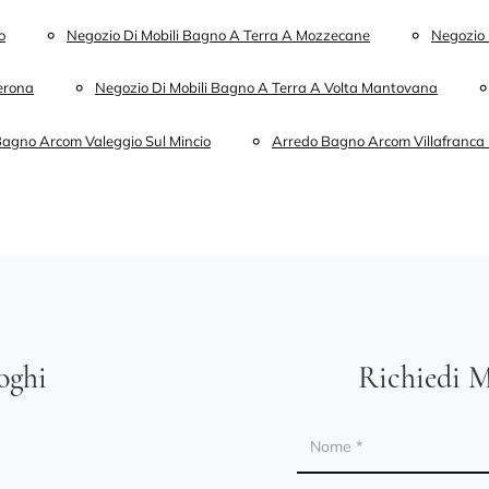
o
Negozio Di Mobili Bagno A Terra A Mozzecane
Negozio 
Verona
Negozio Di Mobili Bagno A Terra A Volta Mantovana
agno Arcom Valeggio Sul Mincio
Arredo Bagno Arcom Villafranca
loghi
Richiedi M