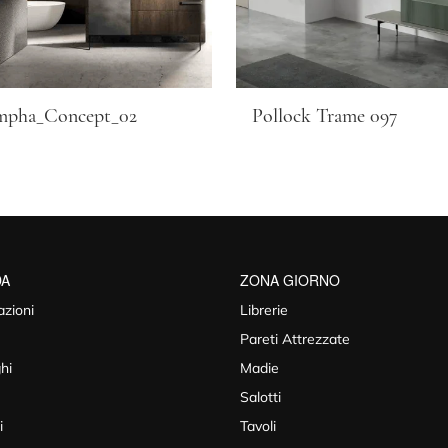
mpha_Concept_02
Pollock Trame 097
DA
ZONA GIORNO
azioni
Librerie
Pareti Attrezzate
hi
Madie
Salotti
i
Tavoli