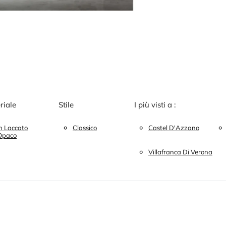
riale
Stile
I più visti a :
In Laccato
Classico
Castel D'Azzano
Opaco
Villafranca Di Verona