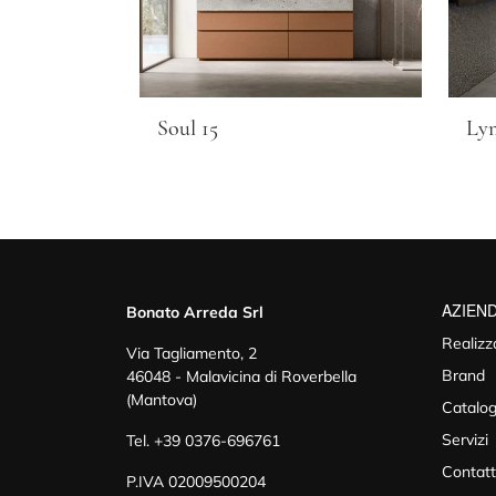
Soul 15
Ly
AZIEN
Bonato Arreda Srl
Realizz
Via Tagliamento, 2
Brand
46048 - Malavicina di Roverbella
(Mantova)
Catalog
Servizi
Tel.
+39 0376-696761
Contatt
P.IVA 02009500204