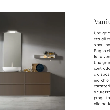
Vanit
Una gamma
attuali c
sinonimo
Bagno cl
far diven
Una gran
contradd
a dispos
marchio 
caratter
sicurezz
progetta
alla perf