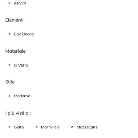
Arcom
Elementi
Box Doccia
Materiale
In Vetro
Stile
Moderno
I più visti a :
Goito
Marmirolo
Mozzecane