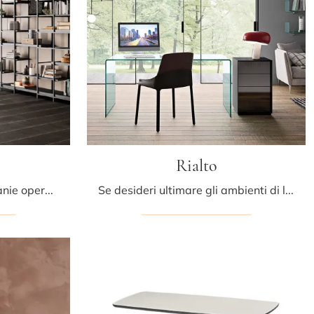
Rialto
Una ricca gamma di scrivanie operative in vetro ti aspetta! Il modello Rialto L di Fiam ti aspetta!
Se desideri ultimare gli ambienti di lavoro, eccoti il modello Rialto di Fiam tra differenti soluzioni di scrivanie operative.