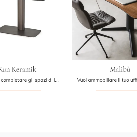
Run Keramik
Malibù
Se desideri completare gli spazi di lavoro, ti presentiamo il modello Run Keramik di Cattelan Italia tra differenti soluzioni di scrivanie operative.