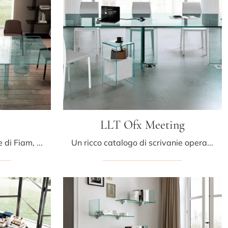
LLT Ofx Meeting
Se vuoi scrivanie operative di Fiam, clicca e scopri di più sul modello Luxor in vetro per l'ambiente lavorativo!
Un ricco catalogo di scrivanie operative in vetro ti attende! Il modello LLT Ofx Meeting di Fiam ti attende!