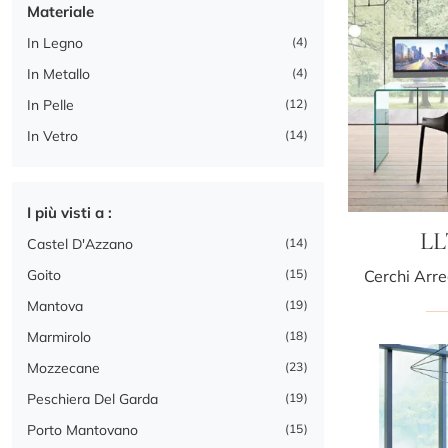
Materiale
In Legno
4
In Metallo
4
In Pelle
12
In Vetro
14
I più visti a :
LL
Castel D'Azzano
14
Goito
15
Mantova
19
Marmirolo
18
Mozzecane
23
Peschiera Del Garda
19
Porto Mantovano
15