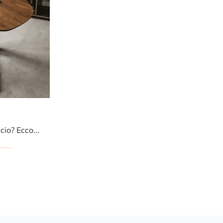
Vuoi ammobiliare il tuo ufficio? Eccoti differenti proposte di scrivanie operative in legno, come il modello Malibù di Cattelan Italia.