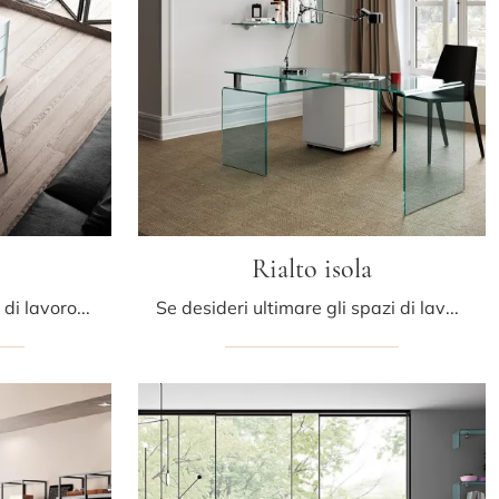
Rialto isola
Vuoi ammobiliare gli spazi di lavoro? Ti presentiamo varie proposte di scrivanie operative in vetro, come il modello Bright di Fiam.
Se desideri ultimare gli spazi di lavoro, ti presentiamo il modello Rialto isola di Fiam tra diverse proposte di scrivanie operative.