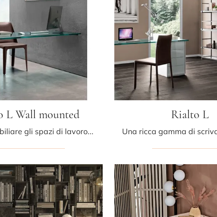
o L Wall mounted
Rialto L
Vuoi ammobiliare gli spazi di lavoro? Ti presentiamo diverse proposte di scrivanie operative in vetro, come il modello Rialto L Wall mounted di Fiam.