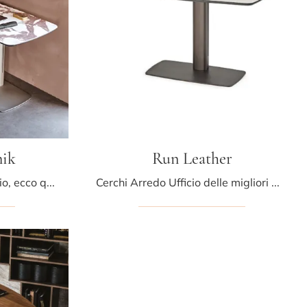
mik
Run Leather
Se vuoi ultimare il tuo ufficio, ecco qui il modello Runner Keramik di Cattelan Italia tra differenti soluzioni di scrivanie operative.
Cerchi Arredo Ufficio delle migliori marche? Scopri le diverse proposte di scrivanie operative in pelle, come il modello Run Leather di Cattelan ...