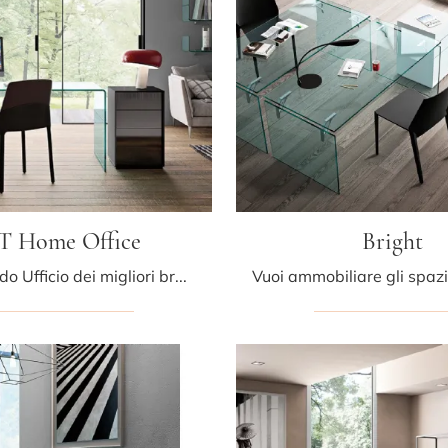
T Home Office
Bright
Cerchi Arredo Ufficio dei migliori brand? Scopri le differenti soluzioni di scrivanie operative in vetro, come il modello LLT Home Office di Fiam.