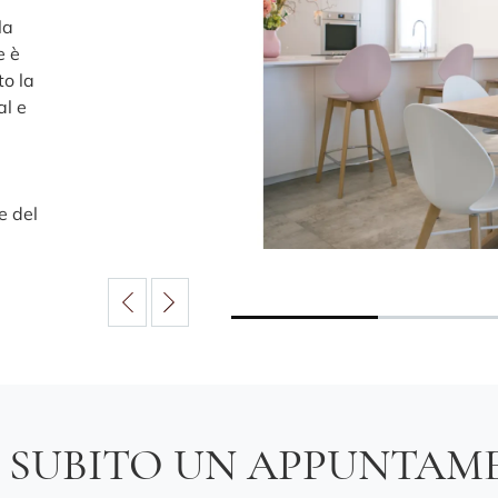
la
e è
o la
al e
e del
A SUBITO UN APPUNTAM