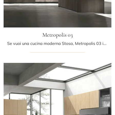
Metropolis 03
Se vuoi una cucina moderna Stosa, Metropolis 03 in legno ti attende nel nostro negozio di Cucine Moderne con penisola.