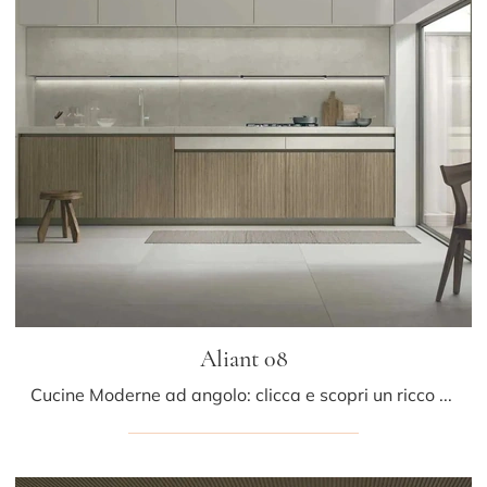
Aliant 08
Cucine Moderne ad angolo: clicca e scopri un ricco catalogo di soluzioni del brand Stosa, tra cui il modello Aliant 08.