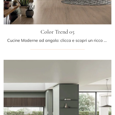
Color Trend 05
Cucine Moderne ad angolo: clicca e scopri un ricco catalogo di soluzioni della firma Stosa, tra cui il modello Color Trend 05.