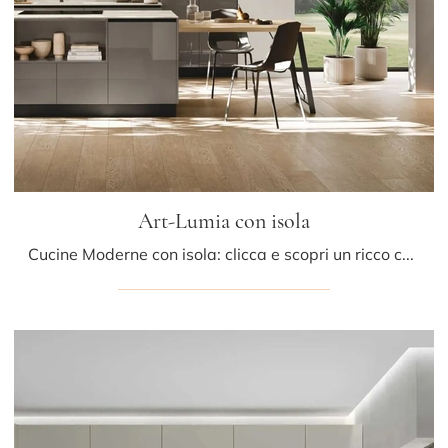
Art-Lumia con isola
Cucine Moderne con isola: clicca e scopri un ricco catalogo di soluzioni del brand Stosa, tra cui il modello Art-Lumia con isola.