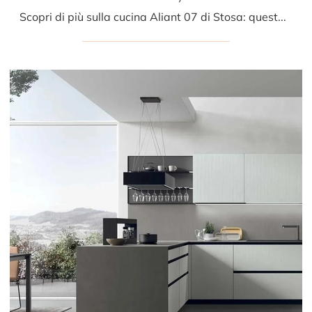
Scopri di più sulla cucina Aliant 07 di Stosa: questa soluzione in vetro sarà l'acquisto ideale per te!