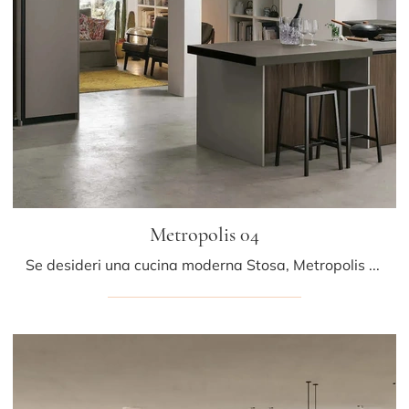
Metropolis 04
Se desideri una cucina moderna Stosa, Metropolis 04 in legno ti aspetta nel nostro negozio di Cucine Moderne con penisola.