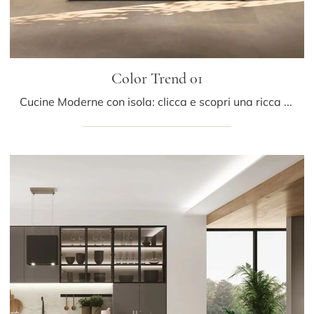
Color Trend 01
Cucine Moderne con isola: clicca e scopri una ricca gamma di soluzioni del marchio Stosa, tra cui il modello Color Trend 01.