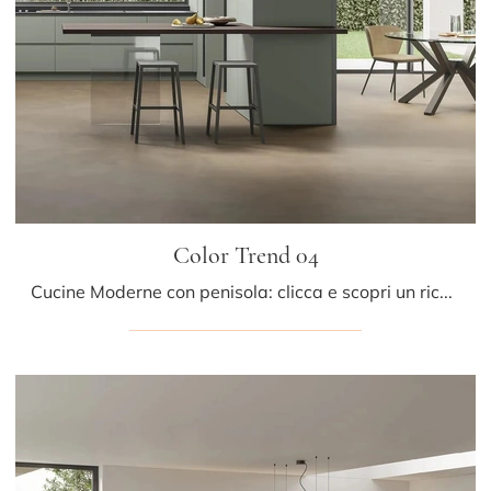
Color Trend 04
Cucine Moderne con penisola: clicca e scopri un ricco catalogo di soluzioni della marca Stosa, tra cui il modello Color Trend 04.