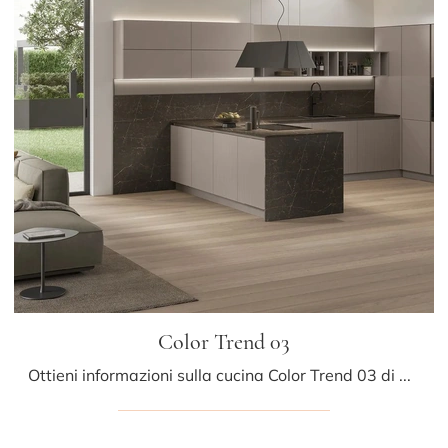
Color Trend 03
Ottieni informazioni sulla cucina Color Trend 03 di Stosa: questa soluzione in laccato opaco sarà la scelta ideale per te!