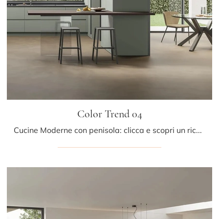
Color Trend 04
Cucine Moderne con penisola: clicca e scopri un ricco catalogo di soluzioni della marca Stosa, tra cui il modello Color Trend 04.