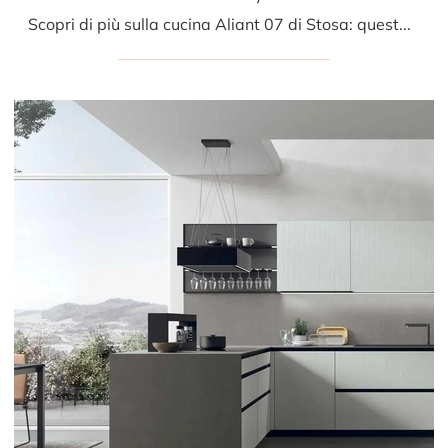
Scopri di più sulla cucina Aliant 07 di Stosa: questa soluzione in vetro sarà l'acquisto ideale per te!