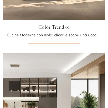
Color Trend 01
Cucine Moderne con isola: clicca e scopri una ricca gamma di soluzioni del marchio Stosa, tra cui il modello Color Trend 01.