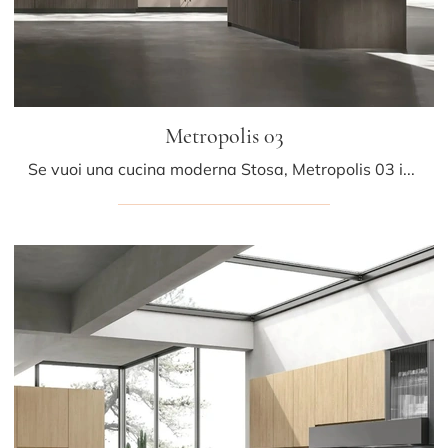
Metropolis 03
Se vuoi una cucina moderna Stosa, Metropolis 03 in legno ti attende nel nostro negozio di Cucine Moderne con penisola.