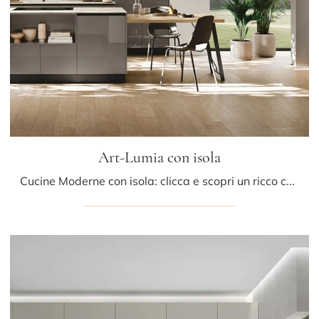
Art-Lumia con isola
Cucine Moderne con isola: clicca e scopri un ricco catalogo di soluzioni del brand Stosa, tra cui il modello Art-Lumia con isola.