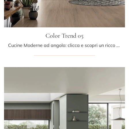
Color Trend 05
Cucine Moderne ad angolo: clicca e scopri un ricco catalogo di soluzioni della firma Stosa, tra cui il modello Color Trend 05.