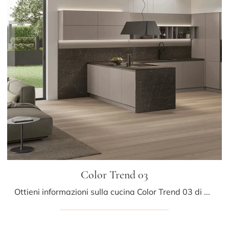
Color Trend 03
Ottieni informazioni sulla cucina Color Trend 03 di Stosa: questa soluzione in laccato opaco sarà la scelta ideale per te!