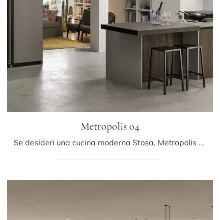
Metropolis 04
Se desideri una cucina moderna Stosa, Metropolis 04 in legno ti aspetta nel nostro negozio di Cucine Moderne con penisola.