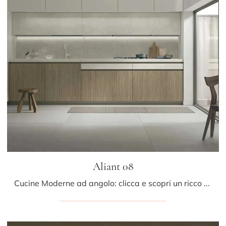
Aliant 08
Cucine Moderne ad angolo: clicca e scopri un ricco catalogo di soluzioni del brand Stosa, tra cui il modello Aliant 08.