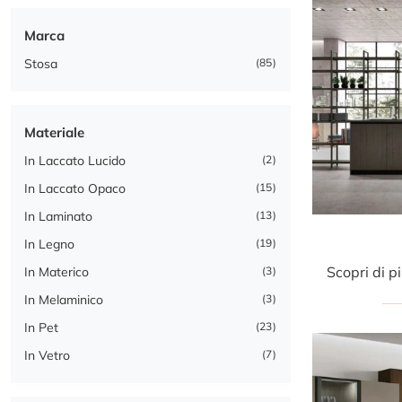
Marca
Stosa
85
Materiale
In Laccato Lucido
2
In Laccato Opaco
15
In Laminato
13
In Legno
19
In Materico
3
In Melaminico
3
In Pet
23
In Vetro
7