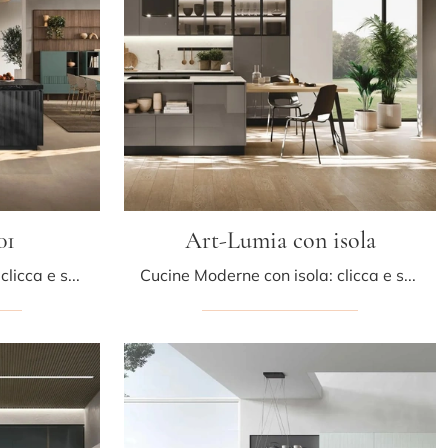
01
Art-Lumia con isola
Cucine Moderne con isola: clicca e scopri una ricca gamma di soluzioni del marchio Stosa, tra cui il modello Color Trend 01.
Cucine Moderne con isola: clicca e scopri un ricco catalogo di soluzioni del brand Stosa, tra cui il modello Art-Lumia con isola.