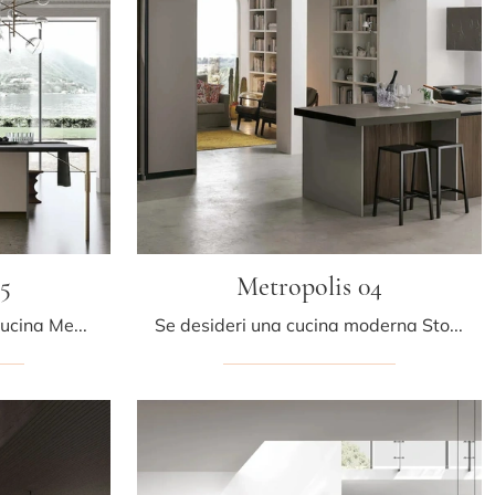
5
Metropolis 04
Ottieni informazioni sulla cucina Metropolis 05 di Stosa: questa soluzione in Pet sarà l'acquisto ideale per te!
Se desideri una cucina moderna Stosa, Metropolis 04 in legno ti aspetta nel nostro negozio di Cucine Moderne con penisola.