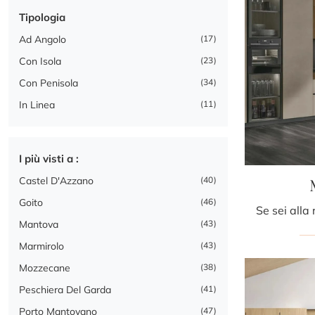
Tipologia
Ad Angolo
17
Con Isola
23
Con Penisola
34
In Linea
11
I più visti a :
Castel D'Azzano
40
Goito
46
Mantova
43
Marmirolo
43
Mozzecane
38
Peschiera Del Garda
41
Porto Mantovano
47