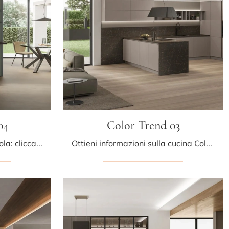
04
Color Trend 03
Cucine Moderne con penisola: clicca e scopri un ricco catalogo di soluzioni della marca Stosa, tra cui il modello Color Trend 04.
Ottieni informazioni sulla cucina Color Trend 03 di Stosa: questa soluzione in laccato opaco sarà la scelta ideale per te!