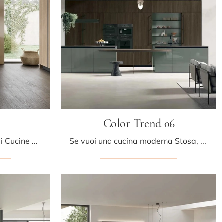
Color Trend 06
Clicca e scopri un mondo di Cucine Moderne in linea: la cucina Infinity 09 Stosa in legno ti aspetta!
Se vuoi una cucina moderna Stosa, Color Trend 06 in legno ti aspetta nel nostro negozio di Cucine Moderne con isola.