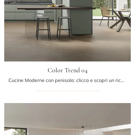
Color Trend 04
Cucine Moderne con penisola: clicca e scopri un ricco catalogo di soluzioni della marca Stosa, tra cui il modello Color Trend 04.