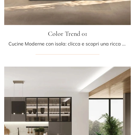
Color Trend 01
Cucine Moderne con isola: clicca e scopri una ricca gamma di soluzioni del marchio Stosa, tra cui il modello Color Trend 01.