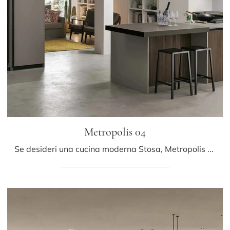
Metropolis 04
Se desideri una cucina moderna Stosa, Metropolis 04 in legno ti aspetta nel nostro negozio di Cucine Moderne con penisola.