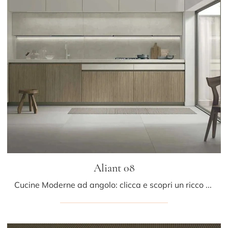
Aliant 08
Cucine Moderne ad angolo: clicca e scopri un ricco catalogo di soluzioni del brand Stosa, tra cui il modello Aliant 08.