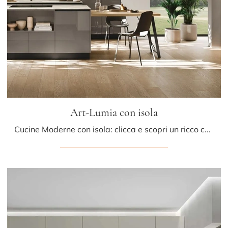
Art-Lumia con isola
Cucine Moderne con isola: clicca e scopri un ricco catalogo di soluzioni del brand Stosa, tra cui il modello Art-Lumia con isola.