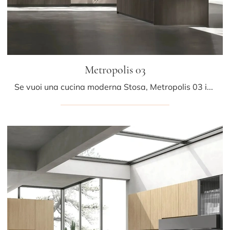
Metropolis 03
Se vuoi una cucina moderna Stosa, Metropolis 03 in legno ti attende nel nostro negozio di Cucine Moderne con penisola.