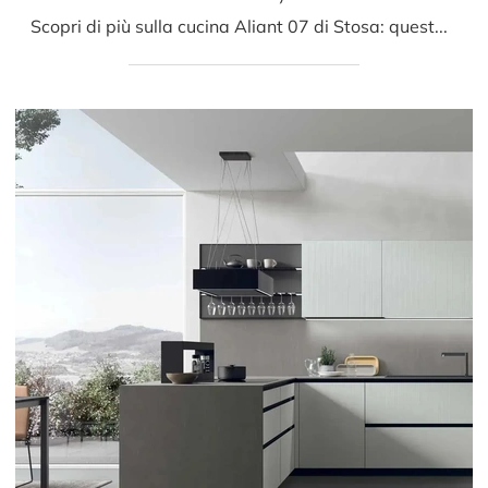
Scopri di più sulla cucina Aliant 07 di Stosa: questa soluzione in vetro sarà l'acquisto ideale per te!