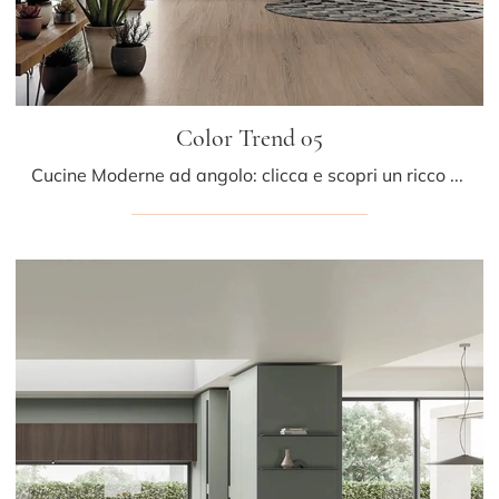
Color Trend 05
Cucine Moderne ad angolo: clicca e scopri un ricco catalogo di soluzioni della firma Stosa, tra cui il modello Color Trend 05.