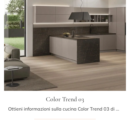
Color Trend 03
Ottieni informazioni sulla cucina Color Trend 03 di Stosa: questa soluzione in laccato opaco sarà la scelta ideale per te!