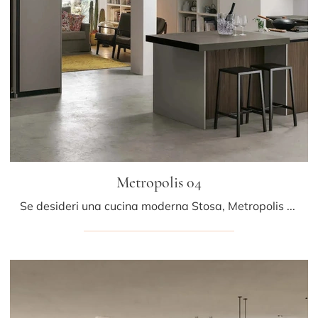
Metropolis 04
Se desideri una cucina moderna Stosa, Metropolis 04 in legno ti aspetta nel nostro negozio di Cucine Moderne con penisola.