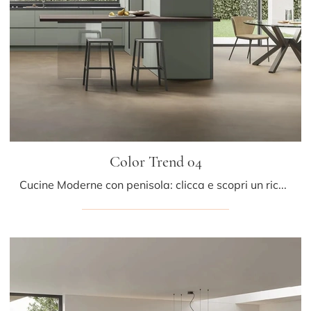
Color Trend 04
Cucine Moderne con penisola: clicca e scopri un ricco catalogo di soluzioni della marca Stosa, tra cui il modello Color Trend 04.