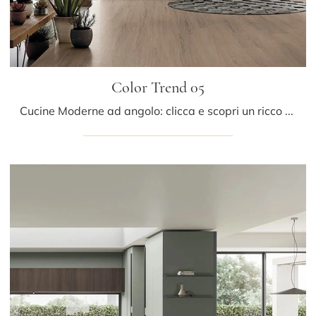
Color Trend 05
Cucine Moderne ad angolo: clicca e scopri un ricco catalogo di soluzioni della firma Stosa, tra cui il modello Color Trend 05.