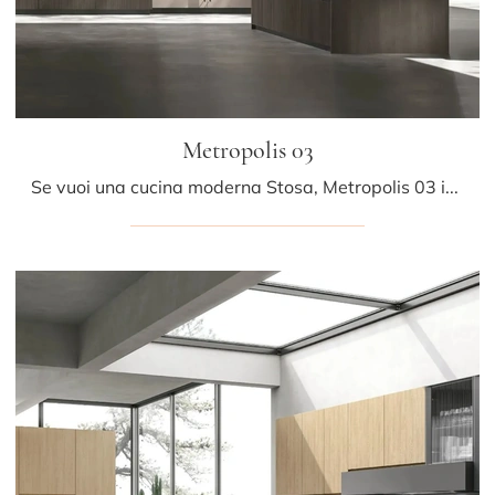
Metropolis 03
Se vuoi una cucina moderna Stosa, Metropolis 03 in legno ti attende nel nostro negozio di Cucine Moderne con penisola.