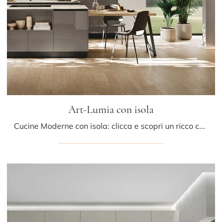
Art-Lumia con isola
Cucine Moderne con isola: clicca e scopri un ricco catalogo di soluzioni del brand Stosa, tra cui il modello Art-Lumia con isola.