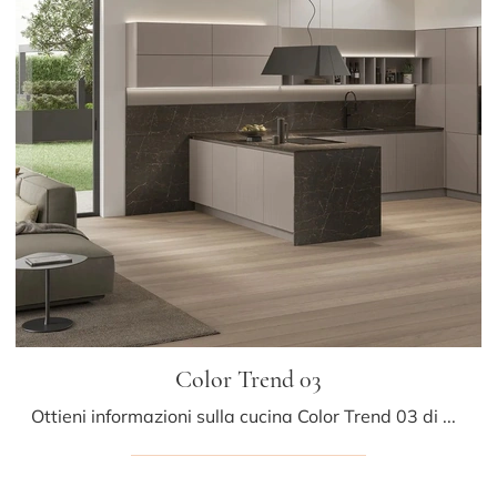
Color Trend 03
Ottieni informazioni sulla cucina Color Trend 03 di Stosa: questa soluzione in laccato opaco sarà la scelta ideale per te!