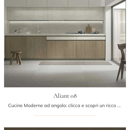
Aliant 08
Cucine Moderne ad angolo: clicca e scopri un ricco catalogo di soluzioni del brand Stosa, tra cui il modello Aliant 08.