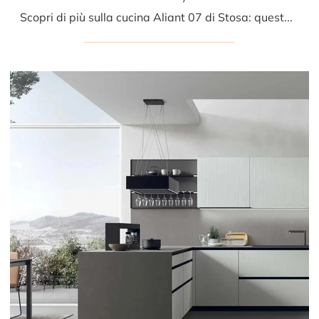
Scopri di più sulla cucina Aliant 07 di Stosa: questa soluzione in vetro sarà l'acquisto ideale per te!