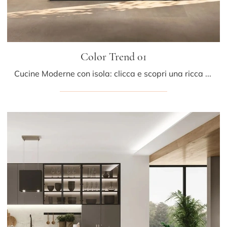
Color Trend 01
Cucine Moderne con isola: clicca e scopri una ricca gamma di soluzioni del marchio Stosa, tra cui il modello Color Trend 01.