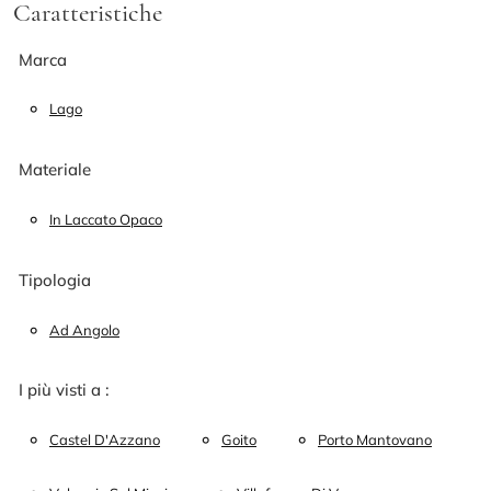
Caratteristiche
Marca
Lago
Materiale
In Laccato Opaco
Tipologia
Ad Angolo
I più visti a :
Castel D'Azzano
Goito
Porto Mantovano