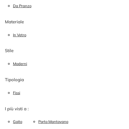
Da Pranzo
Materiale
In Vetro
Stile
Moderni
Tipologia
Fissi
I più visti a :
Goito
Porto Mantovano