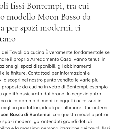
oli fissi Bontempi, tra cui
to modello Moon Basso da
a per spazi moderni, ti
ttano
a dei Tavoli da cucina È veramente fondamentale se
imare il proprio Arredamento Casa: vanno tenuti in
zione gli spazi disponibili, gli abbinamenti
 e le finiture. Contattaci per informazioni e
i o scopri nel nostro punto vendita le varie più
e proposte da cucina in vetro di Bontempi, esempio
la qualità assicurata dal brand. In negozio potrai
una ricca gamma di mobili e oggetti accessori in
 migliori produttori, ideali per ultimare i tuoi interni.
Moon Basso di Bontempi
: con questo modello potrai
re spazi moderni garantendoti grandi doti di
lità e la massima personalizzazione dei tavoli fissi.