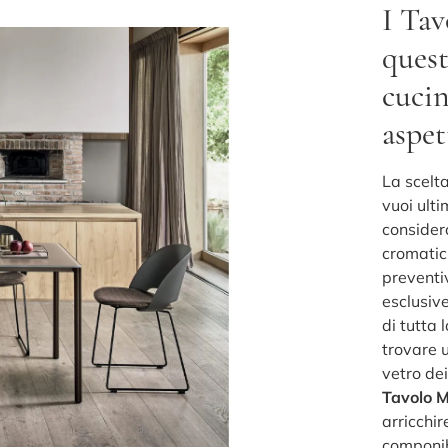
I Tav
ques
cucin
aspe
La scelt
vuoi ult
considera
cromatici
preventiv
esclusiv
di tutta 
trovare 
vetro dei
Tavolo 
arricchi
componibi