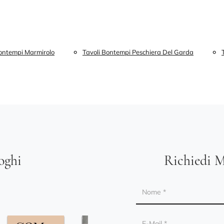
Bontempi Marmirolo
Tavoli Bontempi Peschiera Del Garda
loghi
Richiedi M