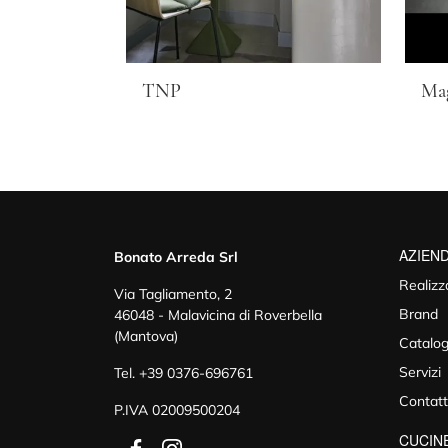
TNP
Ma
AZIEN
Bonato Arreda Srl
Realizz
Via Tagliamento, 2
Brand
46048 - Malavicina di Roverbella
(Mantova)
Catalog
Servizi
Tel.
+39 0376-696761
Contatt
P.IVA 02009500204
CUCIN