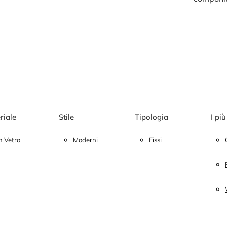
riale
Stile
Tipologia
I più
n Vetro
Moderni
Fissi