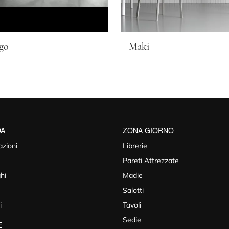
go
Maki
DA
ZONA GIORNO
azioni
Librerie
Pareti Attrezzate
hi
Madie
Salotti
i
Tavoli
Sedie
E