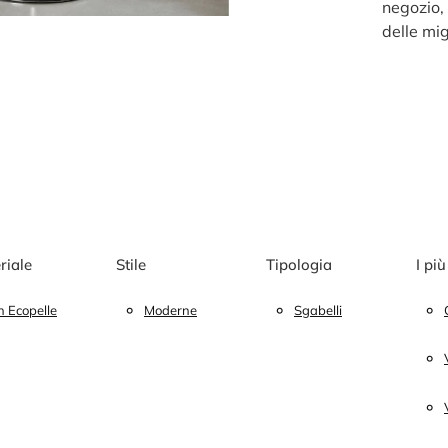
negozio, 
delle mig
riale
Stile
Tipologia
I più
n Ecopelle
Moderne
Sgabelli