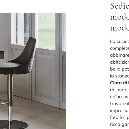
Sedie
model
moder
La cucin
complete 
abbinare 
abitazio
bella pot
la stanz
Clara di
del marc
un'occhia
trovare 
imprezios
foto è il
ricca ga