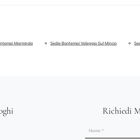
ontempi Marmirolo
Sedie Bontempi Valeggio Sul Mincio
Sed
loghi
Richiedi M