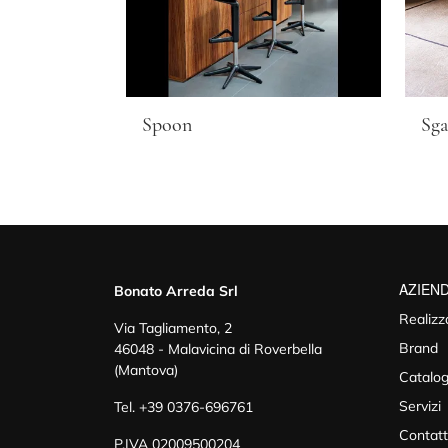
Spoon
Sga
AZIEN
Bonato Arreda Srl
Realizz
Via Tagliamento, 2
Brand
46048 - Malavicina di Roverbella
(Mantova)
Catalog
Servizi
Tel.
+39 0376-696761
Contatt
P.IVA 02009500204