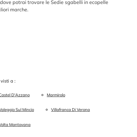
dove potrai trovare le Sedie sgabelli in ecopelle
liori marche.
 visti a :
Castel D'Azzano
Marmirolo
Valeggio Sul Mincio
Villafranca Di Verona
Volta Mantovana