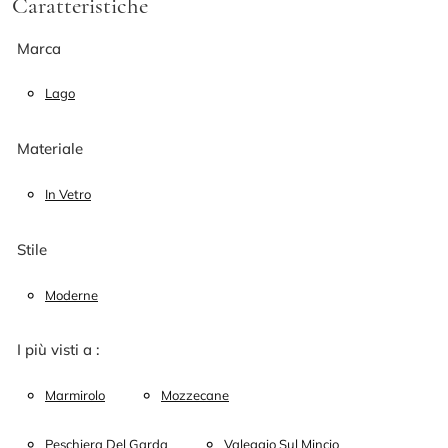
Caratteristiche
Marca
Lago
Materiale
In Vetro
Stile
Moderne
I più visti a :
Marmirolo
Mozzecane
Peschiera Del Garda
Valeggio Sul Mincio