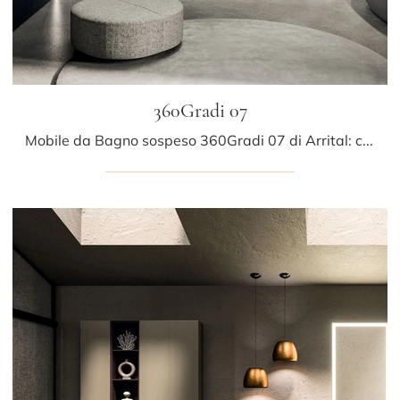
360Gradi 07
Mobile da Bagno sospeso 360Gradi 07 di Arrital: clicca e scopri di più su mobili bagno sospesi in legno e elementi accessori della marca.