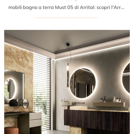
mobili bagno a terra Must 05 di Arrital: scopri l'Arredo Bagno in legno design e arreda il tuo bagno.