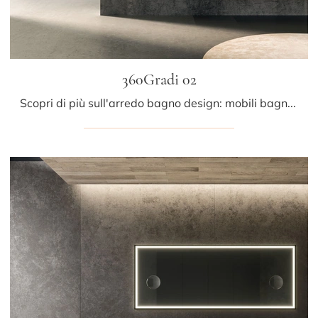
360Gradi 02
Scopri di più sull'arredo bagno design: mobili bagno sospesi in legno come il modello 360Gradi 02 di Arrital ti attendono.