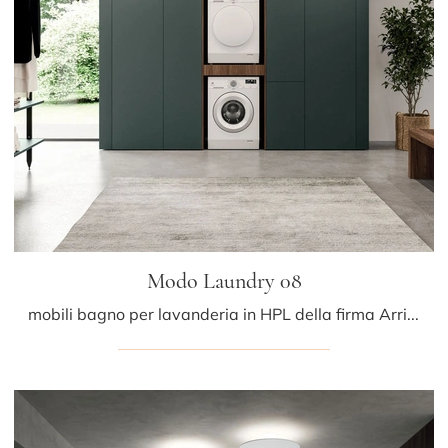
Modo Laundry 08
mobili bagno per lavanderia in HPL della firma Arrital: clicca e scopri l'arredo bagno moderno Modo Laundry 08 per il bagno di casa.