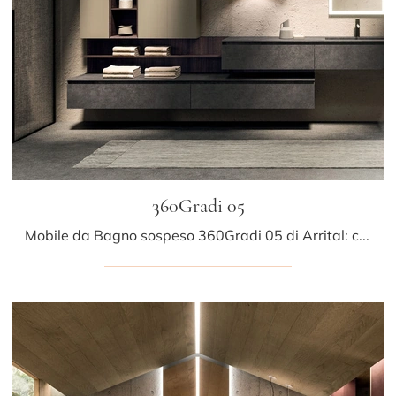
360Gradi 05
Mobile da Bagno sospeso 360Gradi 05 di Arrital: clicca e scopri di più su mobili bagno sospesi in gres e elementi accessori della marca.