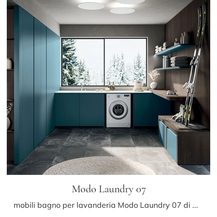
Modo Laundry 07
mobili bagno per lavanderia Modo Laundry 07 di Arrital: scopri l'Arredo Bagno in laccato opaco moderno e arreda il bagno di casa.