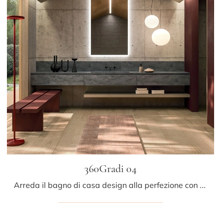
360Gradi 04
Arreda il bagno di casa design alla perfezione con 360Gradi 04, mobili bagno sospesi e oggetti in resina minerale di Arrital.