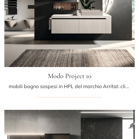
Modo Project 10
mobili bagno sospesi in HPL del marchio Arrital: clicca e scopri l'arredo bagno moderno Modo Project 10 per la stanza del benessere.