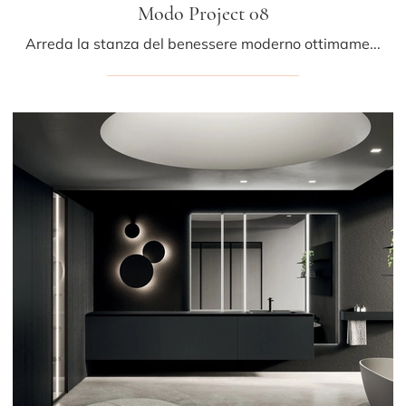
Modo Project 08
Arreda la stanza del benessere moderno ottimamente con Modo Project 08, mobili bagno sospesi e oggetti in laccato opaco di Arrital.