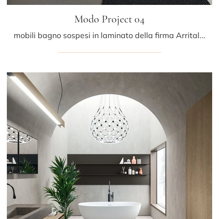
Modo Project 04
mobili bagno sospesi in laminato della firma Arrital: clicca e scopri l'arredo bagno moderno Modo Project 04 per la stanza del benessere.