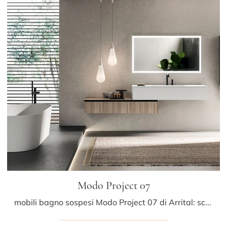
Modo Project 07
mobili bagno sospesi Modo Project 07 di Arrital: scopri l'Arredo Bagno in laminato moderno e arreda il tuo bagno.