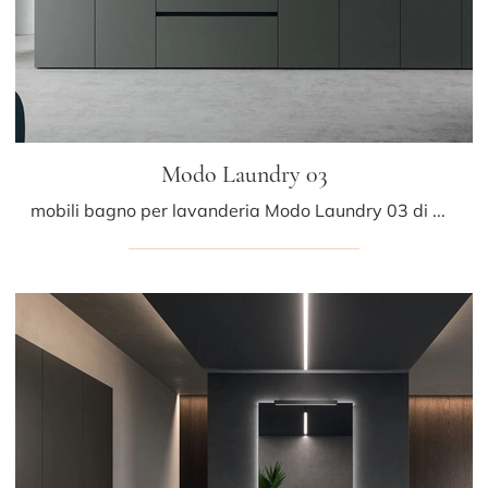
Modo Laundry 03
mobili bagno per lavanderia Modo Laundry 03 di Arrital: scopri l'Arredo Bagno in melaminico moderno e arreda il bagno di casa.