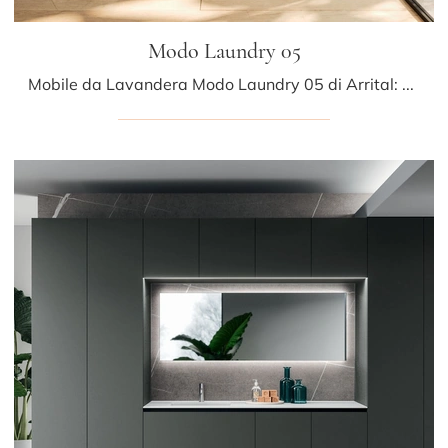
Modo Laundry 05
Mobile da Lavandera Modo Laundry 05 di Arrital: clicca e scopri di più su mobili bagno per lavanderia in melaminico e elementi accessori del brand.