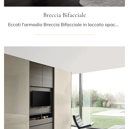
Breccia Bifacciale
Eccoti l'armadio Breccia Bifacciale in laccato opaco di Sangiacomo! Una ricca gamma di armadi componibili con ante battenti.