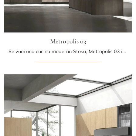
Metropolis 03
Se vuoi una cucina moderna Stosa, Metropolis 03 in legno ti attende nel nostro negozio di Cucine Moderne con penisola.