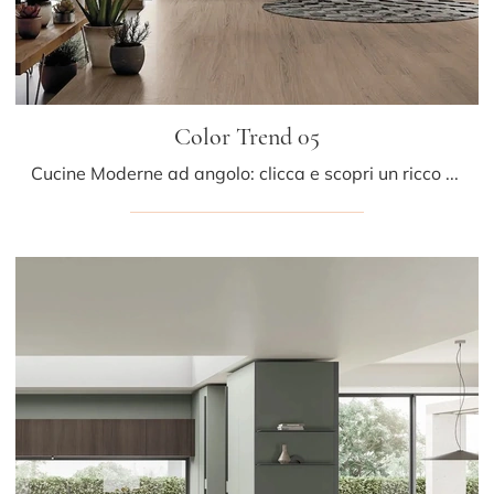
Color Trend 05
Cucine Moderne ad angolo: clicca e scopri un ricco catalogo di soluzioni della firma Stosa, tra cui il modello Color Trend 05.