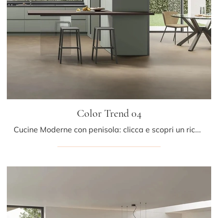
Color Trend 04
Cucine Moderne con penisola: clicca e scopri un ricco catalogo di soluzioni della marca Stosa, tra cui il modello Color Trend 04.