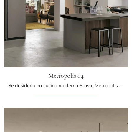
Metropolis 04
Se desideri una cucina moderna Stosa, Metropolis 04 in legno ti aspetta nel nostro negozio di Cucine Moderne con penisola.