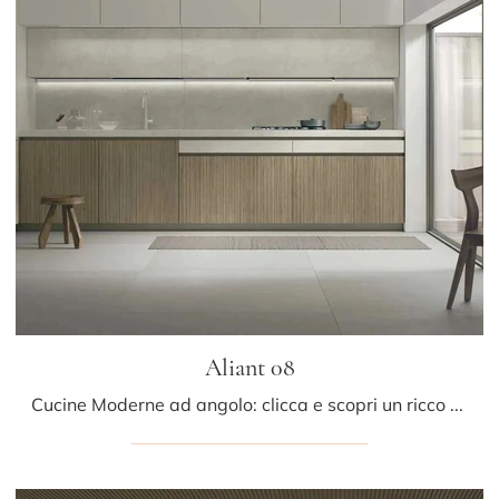
Aliant 08
Cucine Moderne ad angolo: clicca e scopri un ricco catalogo di soluzioni del brand Stosa, tra cui il modello Aliant 08.