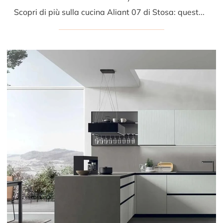
Scopri di più sulla cucina Aliant 07 di Stosa: questa soluzione in vetro sarà l'acquisto ideale per te!