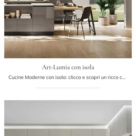
Art-Lumia con isola
Cucine Moderne con isola: clicca e scopri un ricco catalogo di soluzioni del brand Stosa, tra cui il modello Art-Lumia con isola.