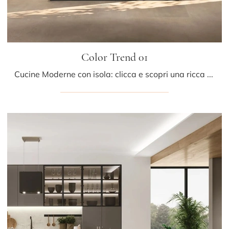
Color Trend 01
Cucine Moderne con isola: clicca e scopri una ricca gamma di soluzioni del marchio Stosa, tra cui il modello Color Trend 01.