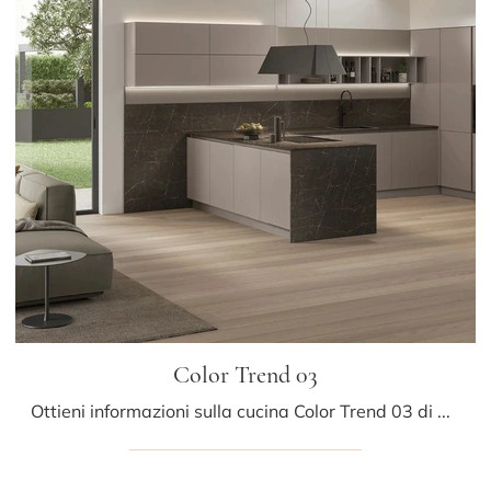
Color Trend 03
Ottieni informazioni sulla cucina Color Trend 03 di Stosa: questa soluzione in laccato opaco sarà la scelta ideale per te!