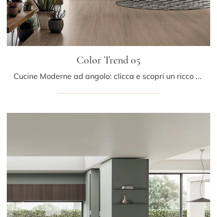
Color Trend 05
Cucine Moderne ad angolo: clicca e scopri un ricco catalogo di soluzioni della firma Stosa, tra cui il modello Color Trend 05.