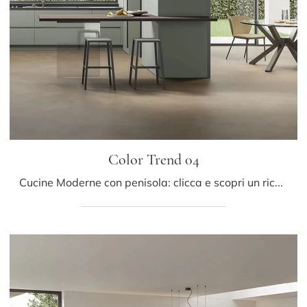
Color Trend 04
Cucine Moderne con penisola: clicca e scopri un ricco catalogo di soluzioni della marca Stosa, tra cui il modello Color Trend 04.