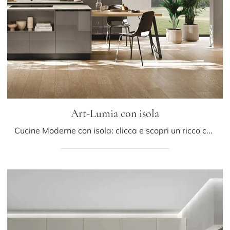
Art-Lumia con isola
Cucine Moderne con isola: clicca e scopri un ricco catalogo di soluzioni del brand Stosa, tra cui il modello Art-Lumia con isola.