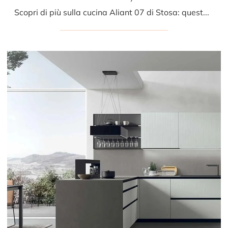
Scopri di più sulla cucina Aliant 07 di Stosa: questa soluzione in vetro sarà l'acquisto ideale per te!