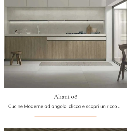
Aliant 08
Cucine Moderne ad angolo: clicca e scopri un ricco catalogo di soluzioni del brand Stosa, tra cui il modello Aliant 08.