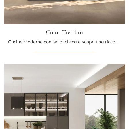
Color Trend 01
Cucine Moderne con isola: clicca e scopri una ricca gamma di soluzioni del marchio Stosa, tra cui il modello Color Trend 01.