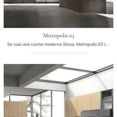
Metropolis 03
Se vuoi una cucina moderna Stosa, Metropolis 03 in legno ti attende nel nostro negozio di Cucine Moderne con penisola.