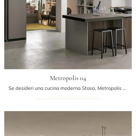
Metropolis 04
Se desideri una cucina moderna Stosa, Metropolis 04 in legno ti aspetta nel nostro negozio di Cucine Moderne con penisola.