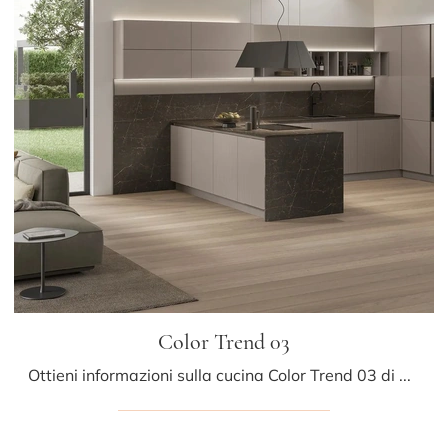
Color Trend 03
Ottieni informazioni sulla cucina Color Trend 03 di Stosa: questa soluzione in laccato opaco sarà la scelta ideale per te!