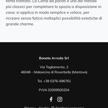
tema trattato. La Carta da parati è uno dei metodi
più classici per completare lo spazio a disposizione in
casa: si applica in modo semplice e veloce, per
ricreare senza fatica molteplici possibilità estetiche di
grande charme.
Bonato Arreda Srl
Via Tagliamento, 2
46048 - Malavicina di Roverbella (Mantova)
Tel.
+39 0376-696761
P.IVA 02009500204
Privacy
-
Cookie
Gestisci i consensi